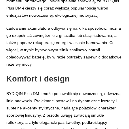
momentu obrotowego i niskie spalanie sprawiają, że BYD QIN
Plus DM-i cieszy się coraz większą popularnością wśród
entuzjastów nowoczesnej, ekologicznej motoryzacji.
Ładowanie akumulatora odbywa się na kilka sposobów: można
go uzupełniać zewnętrznie z gniazdka lub stacji ładowania, a
także poprzez rekuperację energii w czasie hamowania. Co
więcej, w trybie hybrydowym silnik spalinowy potrafi
doładowywać baterię, by w razie potrzeby zapewnić dodatkowe
rezerwy mocy.
Komfort i design
BYD QIN Plus DM-i może pochwalić się nowoczesną, odważną
linią nadwozia. Projektanci postawili na dynamiczne kształty i
subtelne akcenty stylistyczne, nadające pojazdowi charakter
sportowej limuzyny. Z przodu uwagę zwracają smukłe
reflektory, a z tyłu elegancki pas świetlny, podkreślający