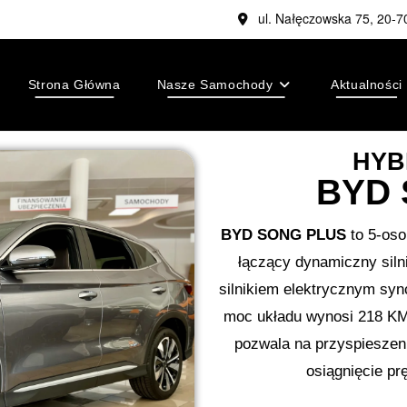
ul. Nałęczowska 75, 20-7
Strona Główna
Nasze Samochody
Aktualności
HYB
BYD 
BYD SONG PLUS
to 5-oso
łączący dynamiczny sil
silnikiem elektrycznym sy
moc układu wynosi 218 KM
pozwala na przyspieszeni
osiągnięcie p