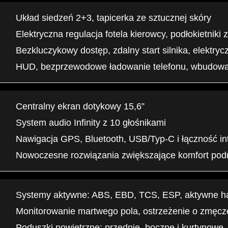
Układ siedzeń 2+3, tapicerka ze sztucznej skóry
Elektryczna regulacja fotela kierowcy, podłokietniki z
Bezkluczykowy dostęp, zdalny start silnika, elektry
HUD, bezprzewodowe ładowanie telefonu, wbudowan
Centralny ekran dotykowy 15,6”
System audio Infinity z 10 głośnikami
Nawigacja GPS, Bluetooth, USB/Typ-C i łączność i
Nowoczesne rozwiązania zwiększające komfort pod
Systemy aktywne: ABS, EBD, TCS, ESP, aktywne 
Monitorowanie martwego pola, ostrzeżenie o zmęcze
Poduszki powietrzne: przednie, boczne i kurtynowe