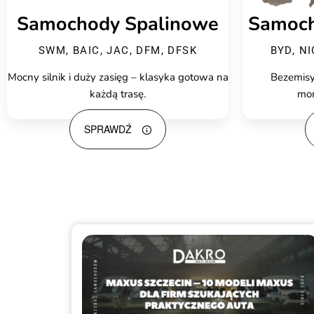
Samochody Spalinowe
Samoch
SWM, BAIC, JAC, DFM, DFSK
BYD, N
Mocny silnik i duży zasięg – klasyka gotowa na
Bezemisy
każdą trasę.
mo
SPRAWDŹ