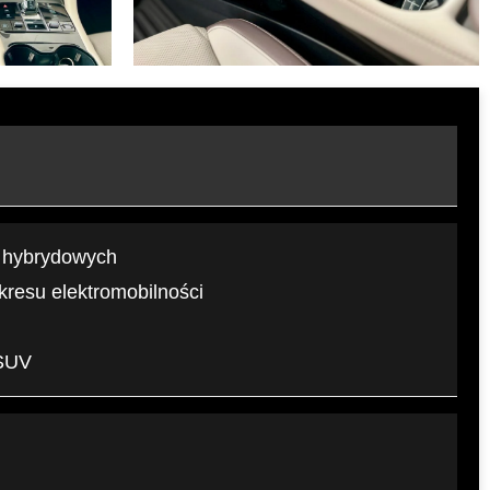
i hybrydowych
resu elektromobilności
 SUV