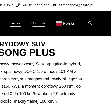
01 Lublin
+48 81 7 215 215
samochody@dakro.pl
Kontakt
Otomoto
Polski
▼
RYDOWY SUV
SONG PLUS
bowy, nowoczesny SUV typu plug-in hybrid,
nik spalinowy DOHC 1.5 o mocy 101 KM z
nchronicznym z magnesami trwałymi. Łączna
 (160 kW), a moment obrotowy 260 Nm, co
e od 0 do 100 km/h w około 7,9 sekundy i
rędkości maksymalnej 180 km/h.