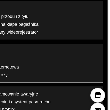
 przodu i z tyłu
czna klapa bagażnika
y wideorejestrator
nternetowa
róży
hamowanie awaryjne
niu i asystent pasa ruchu
, ISOFIX