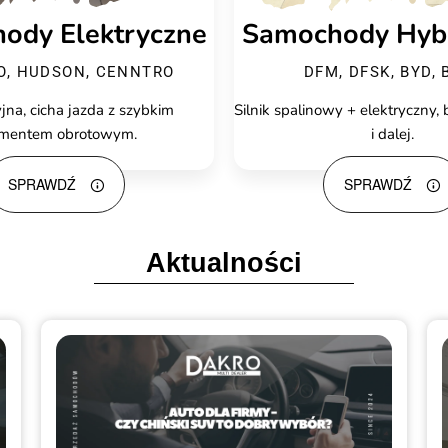
ody Elektryczne
Samochody Hyb
IO, HUDSON, CENNTRO
DFM, DFSK, BYD, 
jna, cicha jazda z szybkim
Silnik spalinowy + elektryczny, b
mentem obrotowym.
i dalej.
SPRAWDŹ
SPRAWDŹ
Aktualności