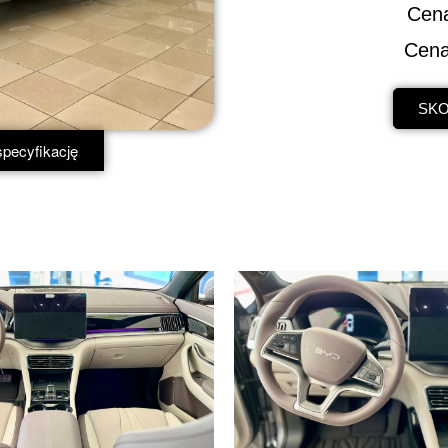
Cena
Cena
SKO
ą specyfikację