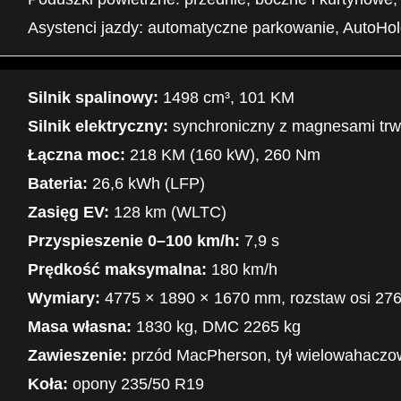
Asystenci jazdy: automatyczne parkowanie, AutoH
Silnik spalinowy:
1498 cm³, 101 KM
Silnik elektryczny:
synchroniczny z magnesami trw
Łączna moc:
218 KM (160 kW), 260 Nm
Bateria:
26,6 kWh (LFP)
Zasięg EV:
128 km (WLTC)
Przyspieszenie 0–100 km/h:
7,9 s
Prędkość maksymalna:
180 km/h
Wymiary:
4775 × 1890 × 1670 mm, rozstaw osi 2
Masa własna:
1830 kg, DMC 2265 kg
Zawieszenie:
przód MacPherson, tył wielowahaczo
Koła:
opony 235/50 R19