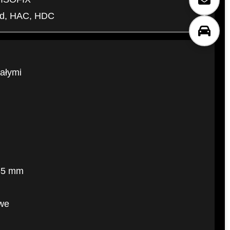
old, HAC, HDC
ałymi
765 mm
we