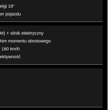
elgi 19”
ter pojazdu
) + silnik elektryczny
0 Nm momentu obrotowego
. 180 km/h
efektywność
e