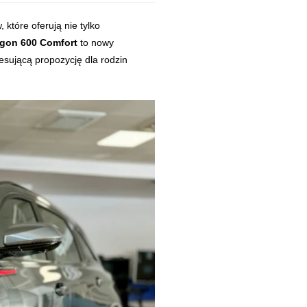
, dynamiczny wygląd z przestronnym wnętrzem, odpowiednim dla rodzin 
które oferują nie tylko
gon 600 Comfort
to nowy
resującą propozycję dla rodzin