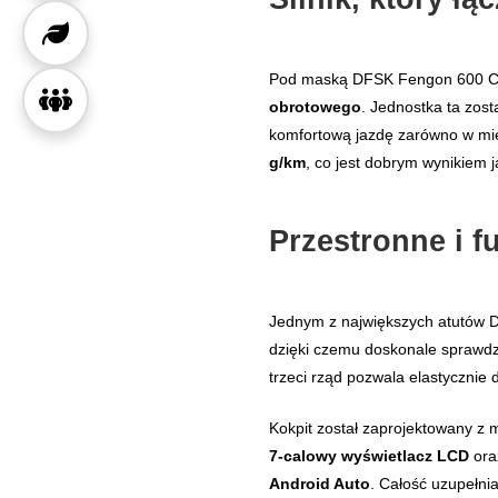
Pod maską DFSK Fengon 600 C
obrotowego
. Jednostka ta zos
komfortową jazdę zarówno w mie
g/km
, co jest dobrym wynikiem j
Przestronne i f
Jednym z największych atutów D
dzięki czemu doskonale sprawdzi
trzeci rząd pozwala elastyczni
Kokpit został zaprojektowany z m
7-calowy wyświetlacz LCD
ora
Android Auto
. Całość uzupełni