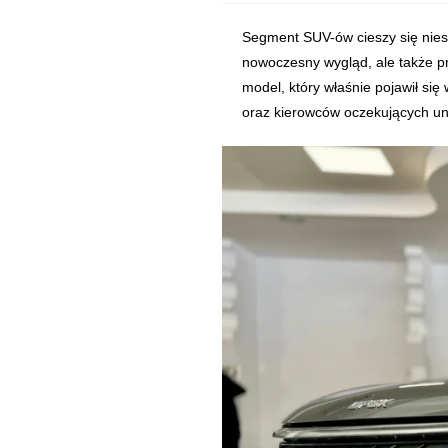
DFSK Fengon 600 Comfort to nowoczesny, kompaktowy SUV, który właśnie
Segment SUV-ów cieszy się niesł
nowoczesny wygląd, ale także p
model, który właśnie pojawił się
oraz kierowców oczekujących un