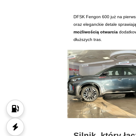
DFSK Fengon 600 już na pierwsz
oraz eleganckie detale sprawiaj
możliwością otwarcia
dodatkow
dłuższych tras.
Silnik, który ł