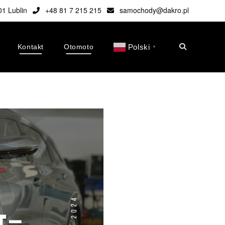
01 Lublin
+48 81 7 215 215
samochody@dakro.pl
Kontakt
Otomoto
Polski
▼