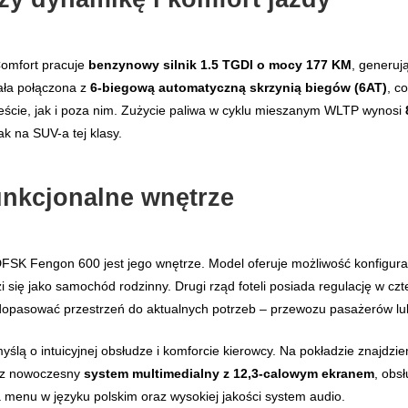
omfort pracuje
benzynowy silnik 1.5 TGDI o mocy 177 KM
, generuj
tała połączona z
6-biegową automatyczną skrzynią biegów (6AT)
, c
ście, jak i poza nim. Zużycie paliwa w cyklu mieszanym WLTP wynosi
ak na SUV-a tej klasy.
unkcjonalne wnętrze
FSK Fengon 600 jest jego wnętrze. Model oferuje możliwość konfigura
 się jako samochód rodzinny. Drugi rząd foteli posiada regulację w cz
e dopasować przestrzeń do aktualnych potrzeb – przewozu pasażerów l
yślą o intuicyjnej obsłudze i komforcie kierowcy. Na pokładzie znajdz
z nowoczesny
system multimedialny z 12,3-calowym ekranem
, obs
a menu w języku polskim oraz wysokiej jakości system audio.