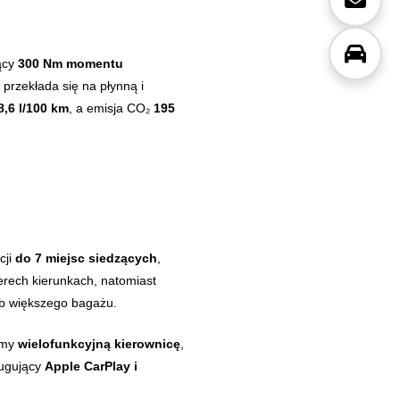
ący
300 Nm momentu
o przekłada się na płynną i
8,6 l/100 km
, a emisja CO₂
195
cji
do 7 miejsc siedzących
,
terech kierunkach, natomiast
ub większego bagażu.
iemy
wielofunkcyjną kierownicę
,
ługujący
Apple CarPlay i