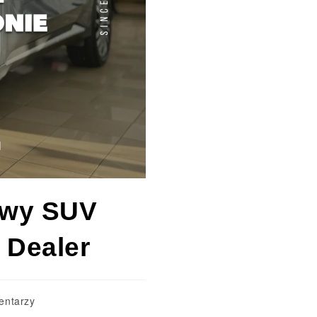
owy SUV
 Dealer
entarzy