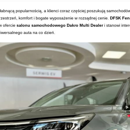
 pojawił się w ofercie Dakro Multi Dealer. Samochód łączy atrakcyjny
abnącą popularnością, a klienci coraz częściej poszukują samochodów, 
rzestrzeń, komfort i bogate wyposażenie w rozsądnej cenie.
DFSK Fen
 w ofercie
salonu samochodowego Dakro Multi Dealer
i stanowi inte
iwersalnego auta na co dzień.