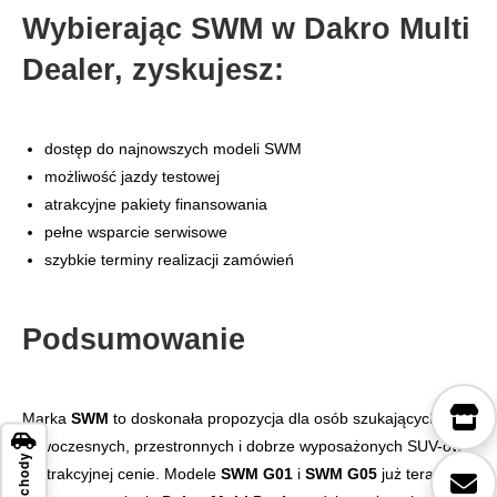
Wybierając SWM w Dakro Multi
Dealer, zyskujesz:
dostęp do najnowszych modeli SWM
możliwość jazdy testowej
atrakcyjne pakiety finansowania
pełne wsparcie serwisowe
szybkie terminy realizacji zamówień
Podsumowanie
Marka
SWM
to doskonała propozycja dla osób szukających
nowoczesnych, przestronnych i dobrze wyposażonych SUV-ów
Samochody
w atrakcyjnej cenie. Modele
SWM G01
i
SWM G05
już teraz są