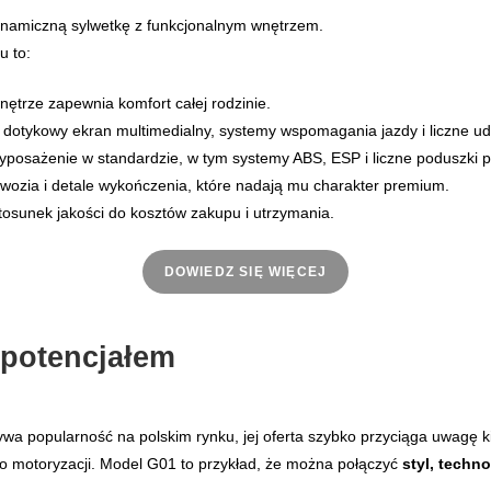
namiczną sylwetkę z funkcjonalnym wnętrzem.
u to:
trze zapewnia komfort całej rodzinie.
 dotykowy ekran multimedialny, systemy wspomagania jazdy i liczne u
posażenie w standardzie, w tym systemy ABS, ESP i liczne poduszki p
dwozia i detale wykończenia, które nadają mu charakter premium.
tosunek jakości do kosztów zakupu i utrzymania.
DOWIEDZ SIĘ WIĘCEJ
potencjałem
 popularność na polskim rynku, jej oferta szybko przyciąga uwagę 
do motoryzacji. Model G01 to przykład, że można połączyć
styl, techn