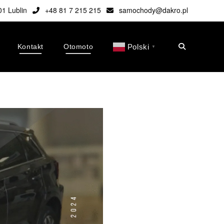
01 Lublin
+48 81 7 215 215
samochody@dakro.pl
Kontakt
Otomoto
Polski
▼