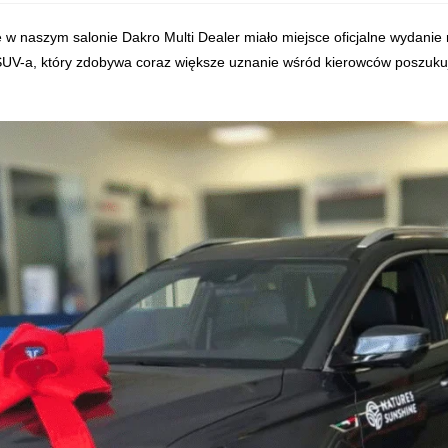
e salonu Dakro Multi Dealer. Model został stworzony z myślą o kiero
 w naszym salonie Dakro Multi Dealer miało miejsce oficjalne wydani
V-a, który zdobywa coraz większe uznanie wśród kierowców poszukuj