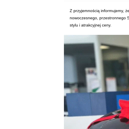
SWM G01 to nowoczesny, przestronny SUV, który zadebiutował w oferci
Z przyjemnością informujemy, że
nowoczesnego, przestronnego SU
stylu i atrakcyjnej ceny.