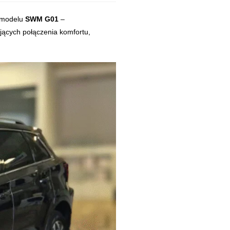
wcach szukających połączenia komfortu, stylu oraz atrakcyjnej ceny z
e modelu
SWM G01
–
ących połączenia komfortu,