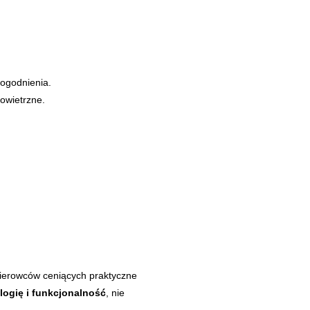
dogodnienia.
owietrzne.
kierowców ceniących praktyczne
ologię i funkcjonalność
, nie