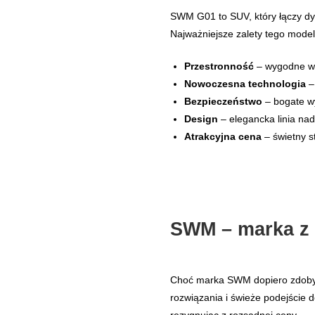
SWM G01 to SUV, który łączy dy
Najważniejsze zalety tego model
Przestronność
– wygodne wnę
Nowoczesna technologia
–
Bezpieczeństwo
– bogate wy
Design
– elegancka linia na
Atrakcyjna cena
– świetny s
SWM – marka z 
Choć marka SWM dopiero zdobywa
rozwiązania i świeże podejście 
rezygnując z rozsądnej ceny.