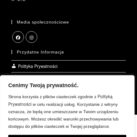
Media społecznościowe
Przydatne Informacje
Polityka Prywatności
Kontakt
Cenimy Twoją prywatność.
O Firmie
Polityką
Strona korzysta z plików ciasteczek zgodnie z
Prywatności
w celu realizacji usług. Korzystanie z witryny
oznacza, że będą one umieszczane w Twoim urządzeniu
końcowym. Możesz określić warunki przechowywania lub
Polityka Prywatności
Kontakt
O Firmie
SPRAWDŹ TAKŻE
dostępu do plików ciasteczek w Twojej przeglądarce.
© DAKROMULTIDEALER.PL 2025 - Wszelkie prawa