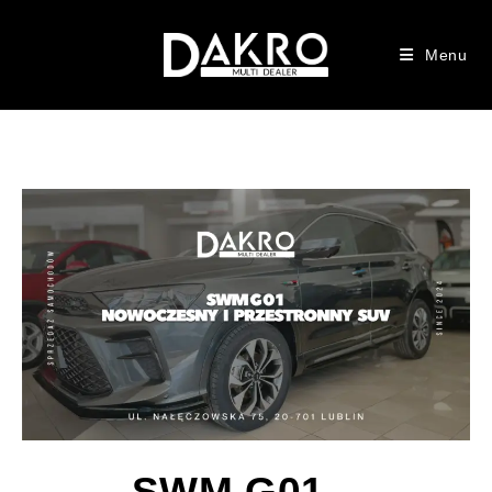
Menu
SWM G01 –