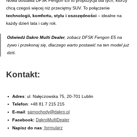
Nowa dostawa DFSK Fengon E5 to propozycja dla tych, którzy
chcą czegoś więcej niż przeciętny SUV. To połączenie
technologii, komfortu, stylu i oszczędności
– idealne na
każdy dzień lata i cały rok.
Odwiedź Dakro Multi Dealer
, zobacz DFSK Fengon E5 na
żywo i przekonaj się, dlaczego warto postawić na ten model już
dziś.
Kontakt:
Adres
: ul. Nałęczowska 75, 20-701 Lublin
Telefon
: +48 81 7 215 215
samochody@dakro.pl
E-mail
:
DakroMultiDealer
Facebook:
formularz
Napisz do nas
: