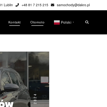
01 Lublin
+48 81 7 215 215
samochody@dakro.pl
Kontakt
Otomoto
Polski
▼