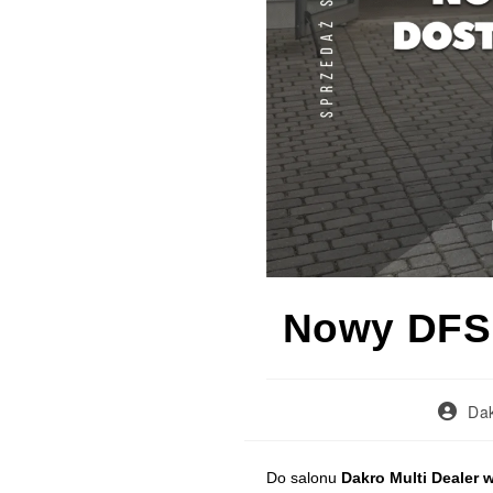
Nowy DFSK
Dak
DFSK Fengon 600 to kompaktowy SUV dostępny w salonie Dakro Multi D
Do salonu
Dakro Multi Dealer w