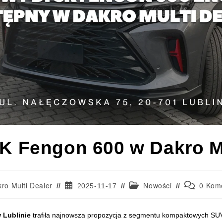
 Fengon 600 w Dakro Mu
ro Multi Dealer
Nowości
0 Kom
2025-11-17
ealer w Lublinie. Auto wyróżnia się nowoczesnym, dynamicznym design
 Lublinie
trafiła najnowsza propozycja z segmentu kompaktowych S