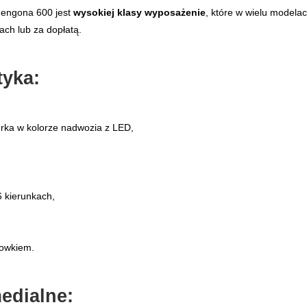
Fengona 600 jest
wysokiej klasy wyposażenie
, które w wielu model
ach lub za dopłatą.
tyka:
erka w kolorze nadwozia z LED,
6 kierunkach,
howkiem.
edialne: