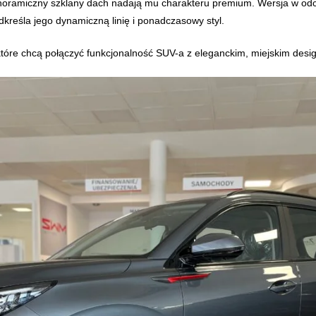
noramiczny szklany dach nadają mu charakteru premium. Wersja w odcie
dkreśla jego dynamiczną linię i ponadczasowy styl.
które chcą połączyć funkcjonalność SUV-a z eleganckim, miejskim desi