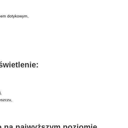
anem dotykowym,
wietlenie:
,
eszczu,
o na najwyższym poziomie