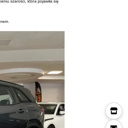
niu szarości, która pojawiła się
gnem.