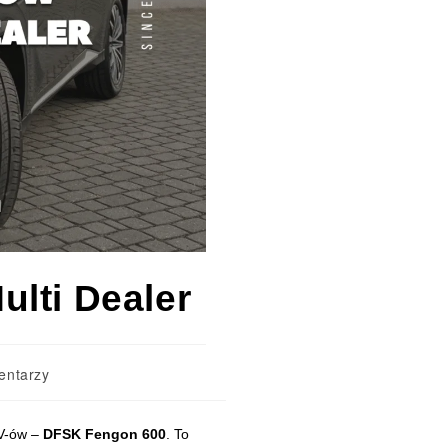
lti Dealer
entarzy
em, który zwraca uwagę już przy pierwszym spojrzeniu. Producent sta
UV-ów –
DFSK Fengon 600
. To