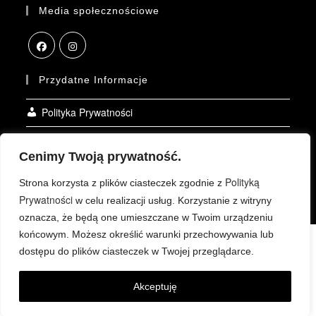
Media społecznościowe
Przydatne Informacje
Polityka Prywatności
Kontakt
Cenimy Twoją prywatność.
O Firmie
Polityką
Strona korzysta z plików ciasteczek zgodnie z
Prywatności
w celu realizacji usług. Korzystanie z witryny
oznacza, że będą one umieszczane w Twoim urządzeniu
końcowym. Możesz określić warunki przechowywania lub
Polityka Prywatności
Kontakt
O Firmie
SPRAWDŹ TAKŻE
dostępu do plików ciasteczek w Twojej przeglądarce.
© DAKROMULTIDEALER.PL 2025 - Wszelkie prawa
zastrzeżone.
Borem.pl - Tworzenie Stron WWW
Akceptuję
Realizacja: