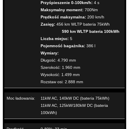
Przyśpieszenie 0-100km/h:
4 s
Maksymalny moment:
700Nm
Prędkość maksymalna:
200 km/h
Zasięg:
456 km WLTP bateria 75kWh
590 km WLTP bateria 100kWh
Liczba miejsc:
5
Pojemność bagażnika:
386 l
Wymiary:
Długość: 4.790 mm
Szerokość: 1.960 mm
Wysokość: 1.499 mm
Rozstaw osi: 2.888 mm
Moc ładowania:
11kW AC, 140kW DC (bateria 75kWh)
11kW AC, 125kW/180kW DC (bateria
100kWh)