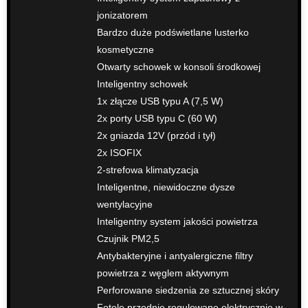
jonizatorem
Bardzo duże podświetlane lusterko
kosmetyczne
Otwarty schowek w konsoli środkowej
Inteligentny schowek
1x złącze USB typu A (7,5 W)
2x porty USB typu C (60 W)
2x gniazda 12V (przód i tył)
2x ISOFIX
2-strefowa klimatyzacja
Inteligentne, niewidoczne dysze
wentylacyjne
Inteligentny system jakości powietrza
Czujnik PM2,5
Antybakteryjne i antyalergiczne filtry
powietrza z węglem aktywnym
Perforowane siedzenia ze sztucznej skóry
Fotele przednie regulowane elektrycznie w