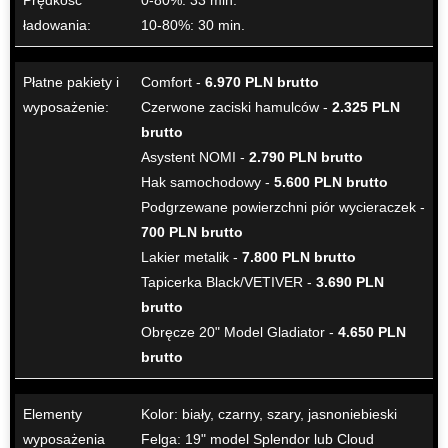
Prędkość
0-80%: 33 min.
ładowania:
10-80%: 30 min.
Płatne pakiety i
Comfort -
6.970 PLN brutto
wyposażenie:
Czerwone zaciski hamulców -
2.325 PLN
brutto
Asystent NOMI -
2.790 PLN brutto
Hak samochodowy -
5.600 PLN brutto
Podgrzewane powierzchni piór wycieraczek -
700 PLN brutto
Lakier metalik -
7.800 PLN brutto
Tapicerka Black/VETIVER -
3.690 PLN
brutto
Obręcze 20" Model Gladiator -
4.650 PLN
brutto
Elementy
Kolor: biały, czarny, szary, jasnoniebieski
wyposażenia
Felga: 19" model Splendor lub Cloud