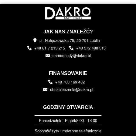
JAK NAS ZNALEŹĆ?
ul. Nałęczowska 75, 20-701 Lublin
+48 81 7 215 215
+48 572 488 313
samochody@dakro.pl
FINANSOWANIE
+48 780 169 482
ubezpieczenia@dakro.pl
GODZINY OTWARCIA
Poniedziałek - Piątek
8:00 - 18:00
Sobota
Wizyty umówione telefonicznie